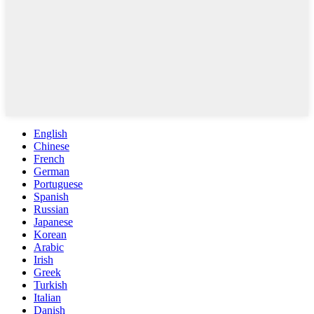
English
Chinese
French
German
Portuguese
Spanish
Russian
Japanese
Korean
Arabic
Irish
Greek
Turkish
Italian
Danish