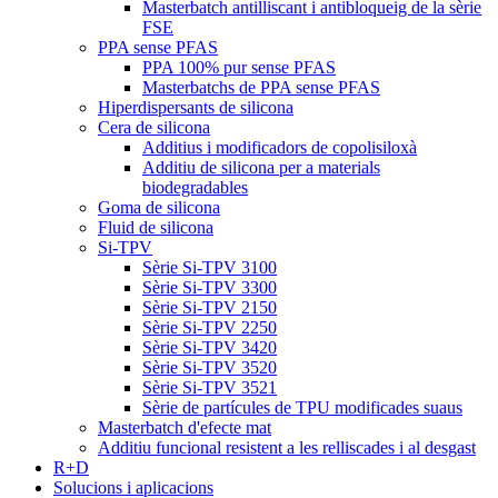
Masterbatch antilliscant i antibloqueig de la sèrie
FSE
PPA sense PFAS
PPA 100% pur sense PFAS
Masterbatchs de PPA sense PFAS
Hiperdispersants de silicona
Cera de silicona
Additius i modificadors de copolisiloxà
Additiu de silicona per a materials
biodegradables
Goma de silicona
Fluid de silicona
Si-TPV
Sèrie Si-TPV 3100
Sèrie Si-TPV 3300
Sèrie Si-TPV 2150
Sèrie Si-TPV 2250
Sèrie Si-TPV 3420
Sèrie Si-TPV 3520
Sèrie Si-TPV 3521
Sèrie de partícules de TPU modificades suaus
Masterbatch d'efecte mat
Additiu funcional resistent a les relliscades i al desgast
R+D
Solucions i aplicacions