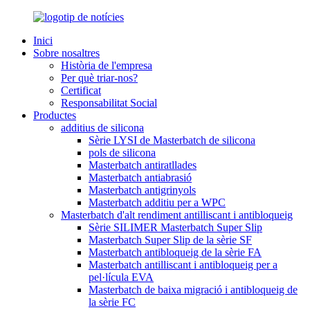
Inici
Sobre nosaltres
Història de l'empresa
Per què triar-nos?
Certificat
Responsabilitat Social
Productes
additius de silicona
Sèrie LYSI de Masterbatch de silicona
pols de silicona
Masterbatch antiratllades
Masterbatch antiabrasió
Masterbatch antigrinyols
Masterbatch additiu per a WPC
Masterbatch d'alt rendiment antilliscant i antibloqueig
Sèrie SILIMER Masterbatch Super Slip
Masterbatch Super Slip de la sèrie SF
Masterbatch antibloqueig de la sèrie FA
Masterbatch antilliscant i antibloqueig per a
pel·lícula EVA
Masterbatch de baixa migració i antibloqueig de
la sèrie FC