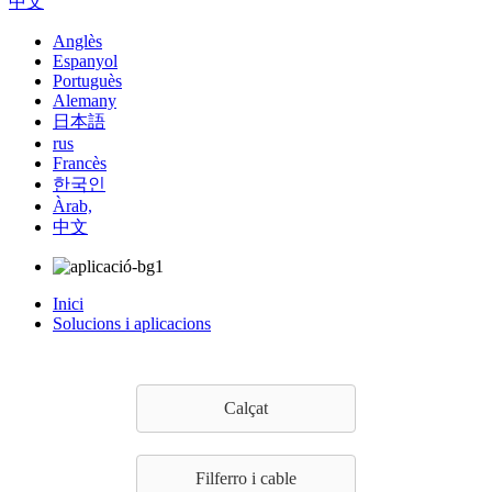
中文
Anglès
Espanyol
Portuguès
Alemany
日本語
rus
Francès
한국인
Àrab,
中文
Inici
Solucions i aplicacions
Calçat
Filferro i cable