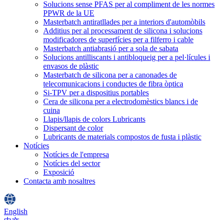
Solucions sense PFAS per al compliment de les normes
PPWR de la UE
Masterbatch antiratllades per a interiors d'automòbils
Additius per al processament de silicona i solucions
modificadores de superfícies per a filferro i cable
Masterbatch antiabrasió per a sola de sabata
Solucions antilliscants i antibloqueig per a pel·lícules i
envasos de plàstic
Masterbatch de silicona per a canonades de
telecomunicacions i conductes de fibra òptica
Si-TPV per a dispositius portables
Cera de silicona per a electrodomèstics blancs i de
cuina
Llapis/llapis de colors Lubricants
Dispersant de color
Lubricants de materials compostos de fusta i plàstic
Notícies
Notícies de l'empresa
Notícies del sector
Exposició
Contacta amb nosaltres
English