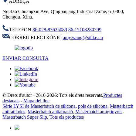
ADREÇA
No.336 Chuangxin Ave, Qingbaijiang Industrial Zone, 610300,
Chengdu, Xina.
TELÈFON
86-028-83625089
86-15108280799
CORREU ELECTRÒNIC
amy.wang@silike.cn
ENVIAR CONSULTA
© Drets d'autor - 2010-2026: Tots els drets reservats.
Productes
destacats
-
Mapa del lloc
Sèrie LYSI de Masterbatch de silicona
,
pols de silicona
,
Masterbatch
antiratllades
,
Masterbatch antiabrasió
,
Masterbatch antigrinyols
,
Masterbatch Super Slip
,
Tots els productes