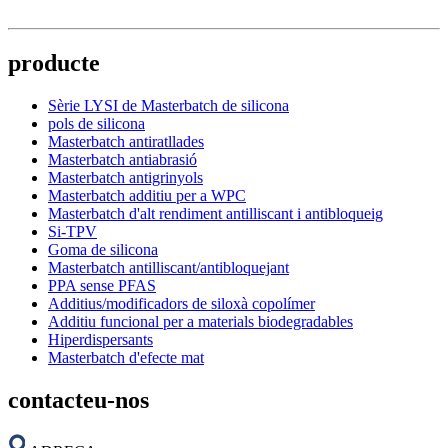
producte
Sèrie LYSI de Masterbatch de silicona
pols de silicona
Masterbatch antiratllades
Masterbatch antiabrasió
Masterbatch antigrinyols
Masterbatch additiu per a WPC
Masterbatch d'alt rendiment antilliscant i antibloqueig
Si-TPV
Goma de silicona
Masterbatch antilliscant/antibloquejant
PPA sense PFAS
Additius/modificadors de siloxà copolímer
Additiu funcional per a materials biodegradables
Hiperdispersants
Masterbatch d'efecte mat
contacteu-nos