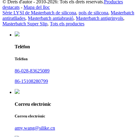
© Drets d'autor - 2010-2026: Tots els drets reservats.
Productes
destacats
-
Mapa del lloc
Sèrie LYSI de Masterbatch de silicona
,
pols de silicona
,
Masterbatch
antiratllades
,
Masterbatch antiabrasió
,
Masterbatch antigrinyols
,
Masterbatch Super Slip
,
Tots els productes
Telèfon
Telèfon
86-028-83625089
86-15108280799
Correu electrònic
Correu electrònic
amy.wang@silike.cn