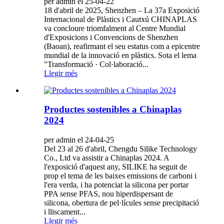
per admin el 25-04-22
18 d'abril de 2025, Shenzhen – La 37a Exposició
Internacional de Plàstics i Cautxú CHINAPLAS
va concloure triomfalment al Centre Mundial
d'Exposicions i Convencions de Shenzhen
(Baoan), reafirmant el seu estatus com a epicentre
mundial de la innovació en plàstics. Sota el lema
"Transformació · Col·laboració...
Llegir més
Productes sostenibles a Chinaplas
2024
per admin el 24-04-25
Del 23 al 26 d'abril, Chengdu Silike Technology
Co., Ltd va assistir a Chinaplas 2024. A
l'exposició d'aquest any, SILIKE ha seguit de
prop el tema de les baixes emissions de carboni i
l'era verda, i ha potenciat la silicona per portar
PPA sense PFAS, nou hiperdispersant de
silicona, obertura de pel·lícules sense precipitació
i lliscament...
Llegir més