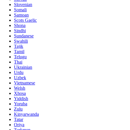
Slovenian
Somali
Samoan
Scots Gaelic
Shona
Sindhi
Sundanese
Swahili
Tajik
Tamil
Telugu
Thai
Ukrainian
Urdu
Uzbek
Vietnamese
Welsh
Xhosa
Yiddish
Yoruba
Zulu
Kinyarwanda
Tatar
Oriya
Turkmen