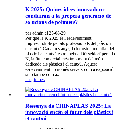
K 2025: Quines idees innovadores
conduiran a la propera generació de
solucions de polímers?
per admin el 25-08-29
Per què la K 2025 és l'esdeveniment
imprescindible per als professionals del plàstic i
el cautxú Cada tres anys, la indústria mundial del
plàstic i el cautxú es reuneix a Düsseldorf per a la
K, la fira comercial més important del món
dedicada als plàstics i el cautxú. Aquest
esdeveniment no només serveix com a exposició,
sinó també com a...
Llegir més
Ressenya de CHINAPLAS 2025: La
innovació encén el futur dels plàstics i
el cautxú