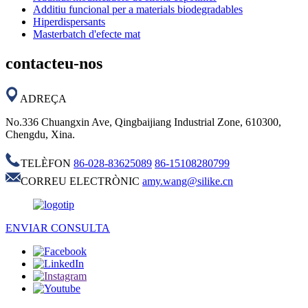
Additiu funcional per a materials biodegradables
Hiperdispersants
Masterbatch d'efecte mat
contacteu-nos
ADREÇA
No.336 Chuangxin Ave, Qingbaijiang Industrial Zone, 610300,
Chengdu, Xina.
TELÈFON
86-028-83625089
86-15108280799
CORREU ELECTRÒNIC
amy.wang@silike.cn
ENVIAR CONSULTA