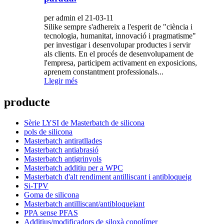
per admin el 21-03-11
Silike sempre s'adhereix a l'esperit de "ciència i
tecnologia, humanitat, innovació i pragmatisme"
per investigar i desenvolupar productes i servir
als clients. En el procés de desenvolupament de
l'empresa, participem activament en exposicions,
aprenem constantment professionals...
Llegir més
producte
Sèrie LYSI de Masterbatch de silicona
pols de silicona
Masterbatch antiratllades
Masterbatch antiabrasió
Masterbatch antigrinyols
Masterbatch additiu per a WPC
Masterbatch d'alt rendiment antilliscant i antibloqueig
Si-TPV
Goma de silicona
Masterbatch antilliscant/antibloquejant
PPA sense PFAS
Additius/modificadors de siloxà copolímer