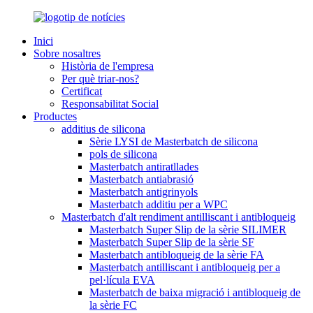
Inici
Sobre nosaltres
Història de l'empresa
Per què triar-nos?
Certificat
Responsabilitat Social
Productes
additius de silicona
Sèrie LYSI de Masterbatch de silicona
pols de silicona
Masterbatch antiratllades
Masterbatch antiabrasió
Masterbatch antigrinyols
Masterbatch additiu per a WPC
Masterbatch d'alt rendiment antilliscant i antibloqueig
Masterbatch Super Slip de la sèrie SILIMER
Masterbatch Super Slip de la sèrie SF
Masterbatch antibloqueig de la sèrie FA
Masterbatch antilliscant i antibloqueig per a
pel·lícula EVA
Masterbatch de baixa migració i antibloqueig de
la sèrie FC