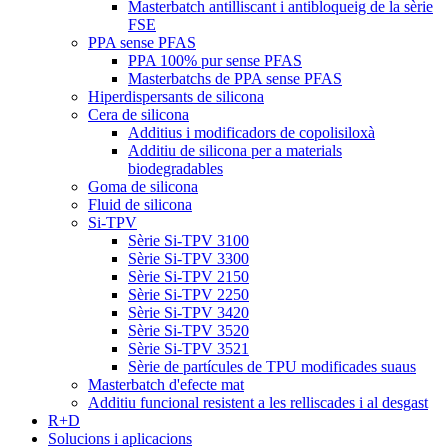
Masterbatch antilliscant i antibloqueig de la sèrie
FSE
PPA sense PFAS
PPA 100% pur sense PFAS
Masterbatchs de PPA sense PFAS
Hiperdispersants de silicona
Cera de silicona
Additius i modificadors de copolisiloxà
Additiu de silicona per a materials
biodegradables
Goma de silicona
Fluid de silicona
Si-TPV
Sèrie Si-TPV 3100
Sèrie Si-TPV 3300
Sèrie Si-TPV 2150
Sèrie Si-TPV 2250
Sèrie Si-TPV 3420
Sèrie Si-TPV 3520
Sèrie Si-TPV 3521
Sèrie de partícules de TPU modificades suaus
Masterbatch d'efecte mat
Additiu funcional resistent a les relliscades i al desgast
R+D
Solucions i aplicacions