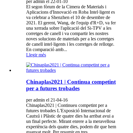
per admin el 22-01-10
El segon fòrum de la Cimera de Materials i
Aplicacions d'Innovació en Roba Intel·ligent es
va celebrar a Shenzhen el 10 de desembre de
2021. El gerent, Wang, de l'equip d'R+D, va fer
una xerrada sobre l'aplicació del Si-TPV a les
corretges de canell i va compartir les nostres
noves solucions de materials per a les corretges
de canell intel·ligents i les corretges de rellotge.
En comparació amb...
Llegir més
Chinaplas2021 | Continua competint
per a futures trobades
per admin el 21-04-16
Chinaplas2021 | Continueu competint per a
futures trobades L'Exposició Internacional de
Cautxú i Plàstic de quatre dies ha arribat avui a
un final perfecte. Mirant enrere a la meravellosa
experiència dels quatre dies, podem dir que hem
guanyat molt. Per resumir en tres...