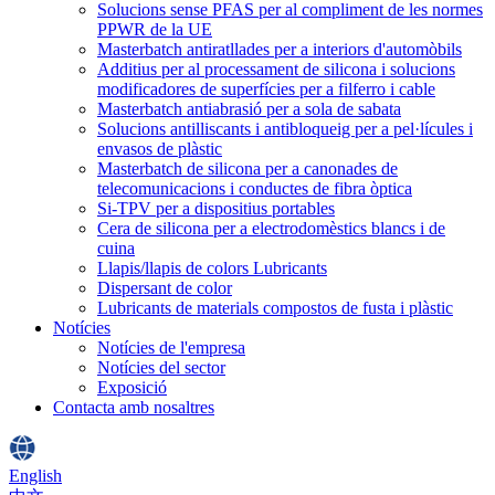
Solucions sense PFAS per al compliment de les normes
PPWR de la UE
Masterbatch antiratllades per a interiors d'automòbils
Additius per al processament de silicona i solucions
modificadores de superfícies per a filferro i cable
Masterbatch antiabrasió per a sola de sabata
Solucions antilliscants i antibloqueig per a pel·lícules i
envasos de plàstic
Masterbatch de silicona per a canonades de
telecomunicacions i conductes de fibra òptica
Si-TPV per a dispositius portables
Cera de silicona per a electrodomèstics blancs i de
cuina
Llapis/llapis de colors Lubricants
Dispersant de color
Lubricants de materials compostos de fusta i plàstic
Notícies
Notícies de l'empresa
Notícies del sector
Exposició
Contacta amb nosaltres
English