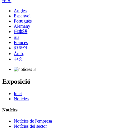
中文
Anglès
Espanyol
Portuguès
Alemany
日本語
rus
Francès
한국인
Àrab,
中文
Exposició
Inici
Notícies
Notícies
Notícies de l'empresa
Notícies del sector