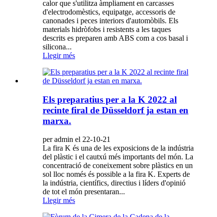
calor que s'utilitza àmpliament en carcasses
d'electrodomèstics, equipatge, accessoris de
canonades i peces interiors d'automòbils. Els
materials hidròfobs i resistents a les taques
descrits es preparen amb ABS com a cos basal i
silicona...
Llegir més
Els preparatius per a la K 2022 al
recinte firal de Düsseldorf ja estan en
marxa.
per admin el 22-10-21
La fira K és una de les exposicions de la indústria
del plàstic i el cautxú més importants del món. La
concentració de coneixement sobre plàstics en un
sol lloc només és possible a la fira K. Experts de
la indústria, científics, directius i líders d'opinió
de tot el món presentaran...
Llegir més